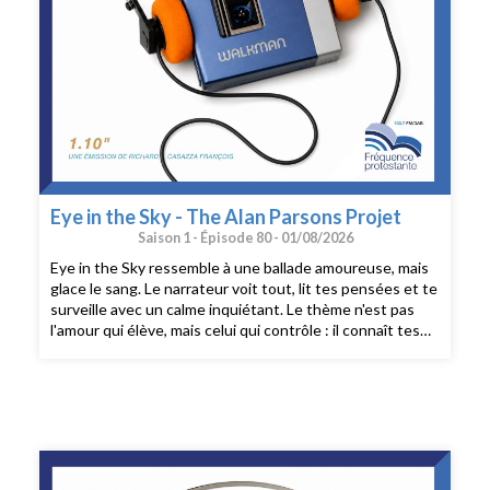
Eye in the Sky - The Alan Parsons Projet
Saison 1 -
Épisode 80 -
01/08/2026
Eye in the Sky ressemble à une ballade amoureuse, mais
glace le sang. Le narrateur voit tout, lit tes pensées et te
surveille avec un calme inquiétant. Le thème n'est pas
l'amour qui élève, mais celui qui contrôle : il connaît tes
mensonges, se proclame « l'œil dans le ciel » et n'a plus
besoin de tes excuses. Une domination froide, sans
échappatoire, presque manipulatrice. Musicalement, du
soft-rock 80s ultra léché : l'intro planante « Sirius »
(reprise dans les stades), guitare claire, voix lisse. Une
production douce qui contraste avec la dureté du propos
le contrôle déguisé en tendresse.