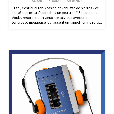
Saison 1 -
Épisode 85 -
05/08/2026
Et toi, c'est quoi ton « casino devenu tas de pierres » ce
passé auquel tu t'accroches un peu trop ? Souchon et
Voulzy regardent un vieux nostalgique avec une
tendresse moqueuse, et glissent un rappel : on ne refait
pas sa vie. Comment une rumba peut te ramener au
présent ? 1.10' pour le découvrir.