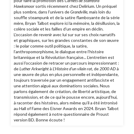
pour faire la promotion des
Carnets de Stamford
Hawksmoor
sortis récemment chez Delirium. Un préquel
plus sombre, dans l’univers de
Grandville
, mais loin du
souffle steampunk et de la satire flamboyante de la série
mère, Bryan Talbot explore ici la mémoire, la désillusion, la
colère sociale et les failles d’un empire en déclin.
L'occasion de revenir avec lui sur sur ses choix narratifs
et graphiques, sur les grandes constantes de son œuvre
: le polar comme outil politique, la satire,
l’anthropomorphisme, le dialogue entre l’histoire
britannique et la Révolution française... L’entretien est
aussi l’occasion de retracer un parcours impressionnant :
de
Luther Arkwright
à
L’Histoire d’un vilain rat
, de
2000 AD
à
une œuvre de plus en plus personnelle et indépendante,
toujours traversée par un engagement antifasciste et
une attention aiguë aux dominations sociales. Nous
parlons également de création, de liberté artistique, de
transmission, et de ce qui le pousse encore, aujourd’hui,
à raconter des histoires, alors même qu’il a été intronisé
au Hall of Fame des Eisner Awards en 2024. Bryan Talbot
répond également à notre questionnaire de Proust
version BD. Bonne écoute !