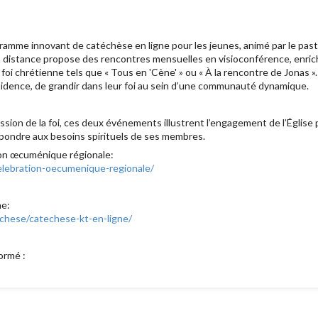
ramme innovant de catéchèse en ligne pour les jeunes, animé par le paste
 distance propose des rencontres mensuelles en visioconférence, enrich
foi chrétienne tels que « Tous en 'Cène' » ou « À la rencontre de Jonas ».
résidence, de grandir dans leur foi au sein d’une communauté dynamique.
ion de la foi, ces deux événements illustrent l’engagement de l’Église
répondre aux besoins spirituels de ses membres.
tion œcuménique régionale:
elebration-oecumenique-regionale/
ne:
techese/catechese-kt-en-ligne/
ormé :