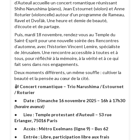
d’Auteuil accueille un concert romantique réunissant
Shiho Narushima (piano), Jean Estournet (violon) et Anne
Roturier (violoncelle) autour d’un programme de Rameau,
Ravel et Dvořák. Une heure et demie de beauté,
d’écoute et de partage.
Puis, mardi 18 novembre, rendez-vous au Temple du
Saint-Esprit pour une nouvelle soirée des Rencontres
d’automne, avec l’historien Vincent Lemire, spécialiste
de Jérusalem. Une rencontre accessible à toutes et à
tous, pour réfléchir à la mémoire, à la vérité et à ce qui
fait sens dans nos engagements.
Deux moments différents, un même souffle : cultiver la
beauté et la pensée au cœur de la cité.
🎻 Concert romantique – Trio Narushima / Estournet
/ Roturier
●
Date : Dimanche 16 novembre 2025 – 16h à 17h30
(horaire avancé)
●
Lieu : Temple protestant d’Auteuil – 53 rue
Erlanger, 75016 Paris
●
Accès : Métro Exelmans (ligne 9) – Bus 62
●
Entrée : Libre, participation libre aux frais