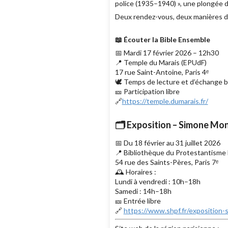
police (1935–1940) », une plongée 
Deux rendez-vous, deux manières de fa
📖 Écouter la Bible Ensemble
📅 Mardi 17 février 2026 – 12h30
📍 Temple du Marais (EPUdF)
17 rue Saint-Antoine, Paris 4ᵉ
🕊 Temps de lecture et d’échange b
🎫 Participation libre
🔗
https://temple.dumarais.fr/
🗂 Exposition – Simone Mo
📅 Du 18 février au 31 juillet 2026
📍 Bibliothèque du Protestantisme 
54 rue des Saints-Pères, Paris 7ᵉ
🕰 Horaires :
Lundi à vendredi : 10h–18h
Samedi : 14h–18h
🎫 Entrée libre
🔗
https://www.shpf.fr/exposition