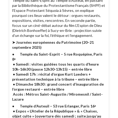
Temple du Saint-Esprit au Temple d’Auteuil, en passant
par la Bibliothèque du Protestantisme Français (SHPF) et
l’Espace Protestant Séquoia à Sèvres, on explique
pourquoi ces lieux valent le détour : orgues restaurés,
expositions, visites, rencontres. En seconde partie,
focus sur un ciné-débat autour du film L’Espion de Dieu
(Dietrich Bonhoeffer) à Sucy-en-Brie : projection suivie
d’un échange sur la foi, l’éthique et l’engagement.
➤ Journées européennes du Patrimoine (20–21
septembre 2025)
●
Temple du Saint-Esprit – 5 rue Roquépine, Paris
8ᵉ
• Samedi : visites guidées tous les quarts d’heure
10h-16h30 (pause 12h30-13h15) – entrée libre
• Samedi 17h : récital d’orgue Kurt Lueders +
présentation technique à la tribune – entrée libre
• Dimanche 18h30 : grand concert d’inauguration de
l’orgue restauré – entrée libre
Accès : Métros Saint-Augustin / Miromesnil / Saint-
Lazare
●
Temple d’Auteuil – 53 rue Erlanger, Paris 16ᵉ
• Expos « L’Atelier de la République » & « Chaises,
objet culte » (ouverture dès samedi ; suite jusqu’au