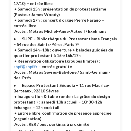
17/10) – entrée libre
• Samedi 15h : présentation du protestantisme
(Pasteur James Woody)
• Samedi 17h : concert d’orgue Pierre Farago –
entrée libre
Accès : Métros Michel-Ange-Auteuil / Exelmans
●
SHPF – Bibliothèque du Protestantisme Français
– 54 rue des Saints-Pères, Paris 7ᵉ
• Samedi 14h–18h : ouverture + balades guidées du
quartier protestant à 15h/16h/17h
• Réservation obligatoire (groupes limités) :
shpf@shpf.fr
– entrée gratuite
Accès : Métros Sèvres-Babylone / Saint-Germain-
des-Prés
●
Espace Protestant Séquoia – 11 rue Maurice-
Berteaux, 92310 Sèvres
• Inauguration & table ronde « La grâce du design
protestant » : samedi 10h accueil – 10h30-12h
échanges – 12h cocktail
• Entrée libre, confirmation de présence appréciée
(organisation)
Accès : RER / bus ; parkings à proximité