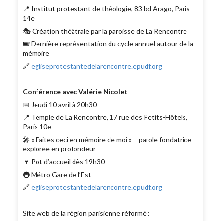
📍 Institut protestant de théologie, 83 bd Arago, Paris
14e
🎭 Création théâtrale par la paroisse de La Rencontre
🎟️ Dernière représentation du cycle annuel autour de la
mémoire
🔗
egliseprotestantedelarencontre.epudf.org
Conférence avec Valérie Nicolet
📅 Jeudi 10 avril à 20h30
📍 Temple de La Rencontre, 17 rue des Petits-Hôtels,
Paris 10e
🎤 « Faites ceci en mémoire de moi » – parole fondatrice
explorée en profondeur
🍷 Pot d’accueil dès 19h30
🚇 Métro Gare de l’Est
🔗
egliseprotestantedelarencontre.epudf.org
Site web de la région parisienne réformé :