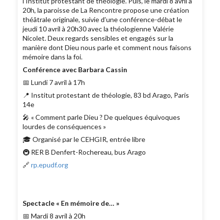
l’Institut protestant de théologie. Puis, le mardi 8 avril à
20h, la paroisse de La Rencontre propose une création
théâtrale originale, suivie d’une conférence-débat le
jeudi 10 avril à 20h30 avec la théologienne Valérie
Nicolet. Deux regards sensibles et engagés sur la
manière dont Dieu nous parle et comment nous faisons
mémoire dans la foi.
Conférence avec Barbara Cassin
📅 Lundi 7 avril à 17h
📍 Institut protestant de théologie, 83 bd Arago, Paris
14e
🎤 « Comment parle Dieu ? De quelques équivoques
lourdes de conséquences »
🎓 Organisé par le CEHGIR, entrée libre
🚇 RER B Denfert-Rochereau, bus Arago
🔗
rp.epudf.org
Spectacle « En mémoire de… »
📅 Mardi 8 avril à 20h