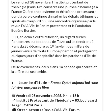
Le vendredi 28 novembre, l’Institut protestant de
théologie (Paris 14ᵉ) consacre une journée d’hommage à
France Quéré, théologienne et éthicienne protestante
dont la parole continue d’inspirer les débats éthiques et
spirituels d’aujourd’hui. Une rencontre organisée par la
revue Foi & Vie, le Forum protestant et la Fondation
Eugène Bersier.
Puis, en écho à cette réflexion, un regard sur les
Rencontres européennes de Taizé, qui se tiendront à
Paris du 28 décembre au 1ᵉʳ janvier : des milliers de
jeunes venus de toute l’Europe prieront et partageront
quelques jours d’hospitalité dans les paroisses d’Île-de-
France.
Deux événements, deux élans : la pensée qui écoute et
la prière qui rassemble.
● Journée d’étude –
France Quéré aujourd’hui : une
foi vive, une pensée libre
📅 Vendredi 28 novembre 2025, 9 h → 18 h
📍 Institut Protestant de Théologie – 83, boulevard
Arago, 75014 Paris
🎓 Organisateurs : Revue
Foi & Vie
, Forum