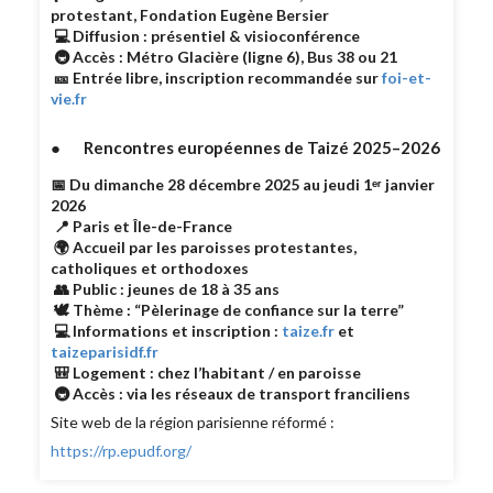
protestant, Fondation Eugène Bersier
💻 Diffusion : présentiel & visioconférence
🚇 Accès : Métro Glacière (ligne 6), Bus 38 ou 21
🎫 Entrée libre, inscription recommandée sur
foi-et-
vie.fr
● Rencontres européennes de Taizé 2025–2026
📅 Du dimanche 28 décembre 2025 au jeudi 1ᵉʳ janvier
2026
📍 Paris et Île-de-France
🌍 Accueil par les paroisses protestantes,
catholiques et orthodoxes
👥 Public : jeunes de 18 à 35 ans
🕊️ Thème : “Pèlerinage de confiance sur la terre”
💻 Informations et inscription :
taize.fr
et
taizeparisidf.fr
🎒 Logement : chez l’habitant / en paroisse
🚇 Accès : via les réseaux de transport franciliens
Site web de la région parisienne réformé :
https://rp.epudf.org/