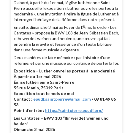
D’abord, à partir du 1er mai, l’église luthérienne Saint-
Pierre accueille l’exposition « Luther ouvre les portes à la
modernité », une invitation à relire la figure de Luther et à
interroger l’héritage de la Réforme dans notre présent.
Ensuite, dimanche 3 mai au Foyer de l’Âme, le cycle « Les
Cantates » propose la BWV 103 de Jean-Sébastien Bach,
« Ihr werdet weinen und heulen », une œuvre qui fait
entendre la gravité et l’espérance d’un texte biblique
dans une forme musicale exigeante.
Deux manières de faire mémoire : par l’histoire d’une
réforme, et par une musique qui continue de porter la foi.
Exposition – Luther ouvre les portes à la modernité
À partir du 1er mai 2026
Église luthérienne Saint-Pierre
55 rue Manin, 75019 Paris
Exposition tout le mois de mai
Contact :
epudf.saintpierre@gmail.com
/ 09 81 49 86
53
Point d’entrée :
https://saintpierre.epudf.org/
Les Cantates – BWV 103 “Ihr werdet weinen und
heulen”
Dimanche 3 mai 2026