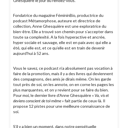
Ghesquière le jour du rendez-vous.
Fondatrice du magazine FémininBio, productrice du
podcast Métamorphose, auteure et directrice de
collection, Anne Ghesquière est une exploratrice du
bien-être. Elle a trouvé son chemin pour s’accepter dans
toute sa complexité. A la fois hyperactive et ancrée,
hyper sociale et sauvage, elle est en paix avec qui elle a
été, qui elle est, et ce qu’elle est en train de devenir
aujourd'hui à 52 ans.
Vous le savez, ce podcast n’a absolument pas vocation à
faire de la promotion, mais il y a des livres qui deviennent
des compagnons, des amis je dirais même. On les garde
tout près de soi, on les annote, on en corne les pages les
plus marquantes, et on y revient pour se faire du bien.
Pour moi, le dernier livre d’Anne Ghesquière «
Va, vis et
deviens conscient de toi-même »
fait partie de ceux-là. Il
propose 12 pistes pour une meilleure connaissance de
soi.
S’il y a bien un moment, dans notre perpétuelle