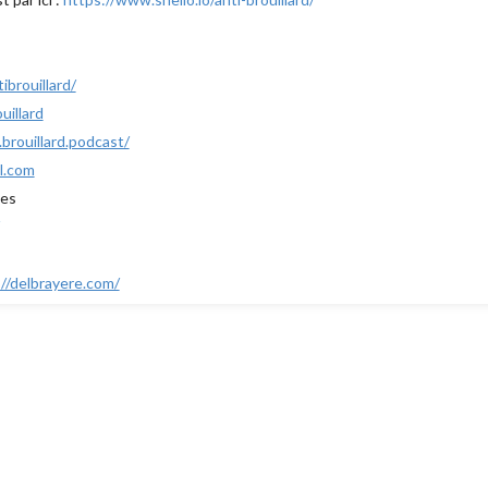
brouillard/
uillard
rouillard.podcast/
l.com
ues
://delbrayere.com/