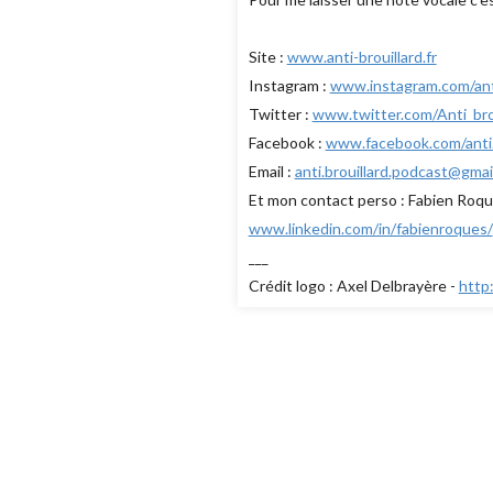
Site :
www.anti-brouillard.fr
Instagram :
www.instagram.com/anti
Twitter :
www.twitter.com/Anti_bro
Facebook :
www.facebook.com/anti.b
Email :
anti.brouillard.podcast@gmai
Et mon contact perso : Fabien Roq
www.linkedin.com/in/fabienroques/
___
Crédit logo : Axel Delbrayère -
http