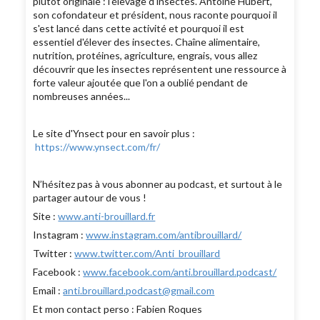
plutôt originale : l'élevage d'insectes. Antoine Hubert,
son cofondateur et président, nous raconte pourquoi il
s'est lancé dans cette activité et pourquoi il est
essentiel d'élever des insectes. Chaîne alimentaire,
nutrition, protéines, agriculture, engrais, vous allez
découvrir que les insectes représentent une ressource à
forte valeur ajoutée que l'on a oublié pendant de
nombreuses années...
Le site d'Ynsect pour en savoir plus :
https://www.ynsect.com/fr/
N’hésitez pas à vous abonner au podcast, et surtout à le
partager autour de vous !
Site :
www.anti-brouillard.fr
Instagram :
www.instagram.com/antibrouillard/
Twitter :
www.twitter.com/Anti_brouillard
Facebook :
www.facebook.com/anti.brouillard.podcast/
Email :
anti.brouillard.podcast@gmail.com
Et mon contact perso : Fabien Roques