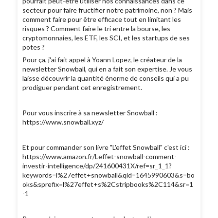
pourrait peut-être utiliser nos connaissances dans ce
secteur pour faire fructifier notre patrimoine, non ? Mais
comment faire pour être efficace tout en limitant les
risques ? Comment faire le tri entre la bourse, les
cryptomonnaies, les ETF, les SCI, et les startups de ses
potes ?
Pour ça, j'ai fait appel à Yoann Lopez, le créateur de la
newsletter Snowball, qui en a fait son expertise. Je vous
laisse découvrir la quantité énorme de conseils qui a pu
prodiguer pendant cet enregistrement.
Pour vous inscrire à sa newsletter Snowball :
https://www.snowball.xyz/
Et pour commander son livre "L'effet Snowball" c'est ici :
https://www.amazon.fr/Leffet-snowball-comment-
investir-intelligence/dp/241600431X/ref=sr_1_1?
keywords=l%27effet+snowball&qid=1645990603&s=bo
oks&sprefix=l%27effet+s%2Cstripbooks%2C114&sr=1
-1