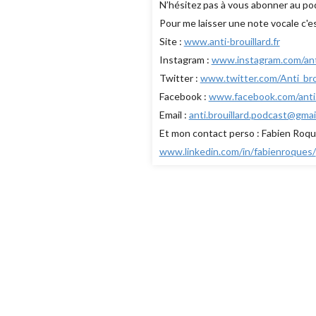
N’hésitez pas à vous abonner au pod
Pour me laisser une note vocale c'est
Site :
www.anti-brouillard.fr
Instagram :
www.instagram.com/anti
Twitter :
www.twitter.com/Anti_bro
Facebook :
www.facebook.com/anti.b
Email :
anti.brouillard.podcast@gmai
Et mon contact perso : Fabien Roq
www.linkedin.com/in/fabienroques/