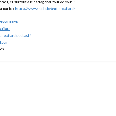
cast, et surtout à le partager autour de vous !
 par ici :
https://www.shello.io/anti-brouillard/
brouillard/
uillard
rouillard.podcast/
l.com
ues