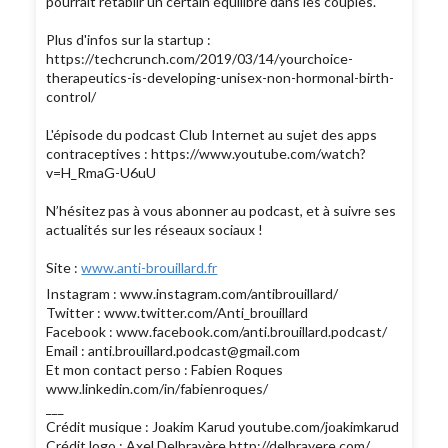
pourrait rétablir un certain équilibre dans les couples.
Plus d'infos sur la startup :
https://techcrunch.com/2019/03/14/yourchoice-
therapeutics-is-developing-unisex-non-hormonal-birth-
control/
L'épisode du podcast Club Internet au sujet des apps
contraceptives : https://www.youtube.com/watch?
v=H_RmaG-U6uU
N’hésitez pas à vous abonner au podcast, et à suivre ses
actualités sur les réseaux sociaux !
Site :
www.anti-brouillard.fr
Instagram : www.instagram.com/antibrouillard/
Twitter : www.twitter.com/Anti_brouillard
Facebook : www.facebook.com/anti.brouillard.podcast/
Email : anti.brouillard.podcast@gmail.com
Et mon contact perso : Fabien Roques
www.linkedin.com/in/fabienroques/
___
Crédit musique : Joakim Karud youtube.com/joakimkarud
Crédit logo : Axel Delbrayère http://delbrayere.com/