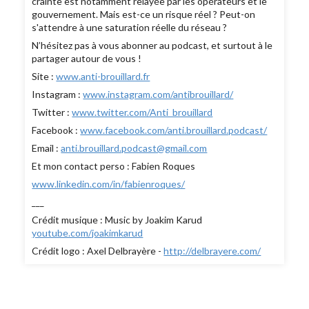
crainte est notamment relayée par les opérateurs et le
gouvernement. Mais est-ce un risque réel ? Peut-on
s'attendre à une saturation réelle du réseau ?
N’hésitez pas à vous abonner au podcast, et surtout à le
partager autour de vous !
Site :
www.anti-brouillard.fr
Instagram :
www.instagram.com/antibrouillard/
Twitter :
www.twitter.com/Anti_brouillard
Facebook :
www.facebook.com/anti.brouillard.podcast/
Email :
anti.brouillard.podcast@gmail.com
Et mon contact perso : Fabien Roques
www.linkedin.com/in/fabienroques/
___
Crédit musique : Music by Joakim Karud
youtube.com/joakimkarud
Crédit logo : Axel Delbrayère -
http://delbrayere.com/