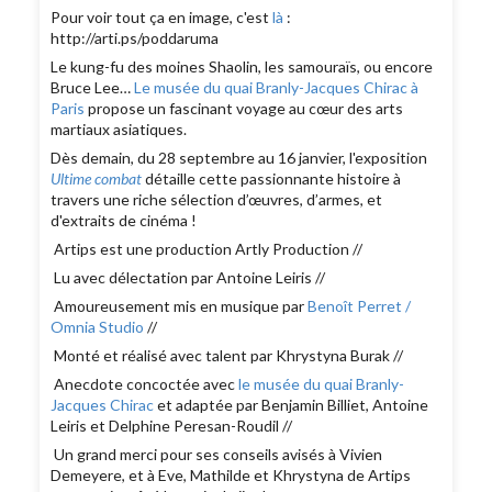
Pour voir tout ça en image, c'est
là
:
http://arti.ps/poddaruma
Le kung-fu des moines Shaolin, les samouraïs, ou encore
Bruce Lee…
Le musée du quai Branly-Jacques Chirac à
Paris
propose un fascinant voyage au cœur des arts
martiaux asiatiques.
Dès demain, du 28 septembre au 16 janvier, l'exposition
Ultime combat
détaille cette passionnante histoire à
travers une riche sélection d’œuvres, d’armes, et
d'extraits de cinéma !
Artips est une production Artly Production //
Lu avec délectation par Antoine Leiris //
Amoureusement mis en musique par
Benoît Perret /
Omnia Studio
//
Monté et réalisé avec talent par Khrystyna Burak //
Anecdote concoctée avec
le musée du quai Branly-
Jacques Chirac
et adaptée par Benjamin Billiet, Antoine
Leiris et Delphine Peresan-Roudil //
Un grand merci pour ses conseils avisés à Vivien
Demeyere, et à Eve, Mathilde et Khrystyna de Artips