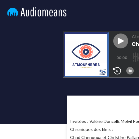
Invitées : Valérie Donzelli, Melvil 
Chroniques des films :
Chad Chenouga et Christine Paillard 