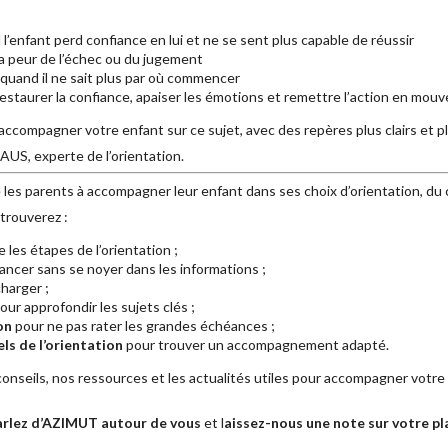
 l’enfant perd confiance en lui et ne se sent plus capable de réussir
 la peur de l’échec ou du jugement
quand il ne sait plus par où commencer
estaurer la confiance, apaiser les émotions et remettre l’action en mou
accompagner votre enfant sur ce sujet, avec des repères plus clairs et p
AUS, experte de l’orientation.
 les parents à accompagner leur enfant dans ses choix d’orientation, du 
trouverez :
les étapes de l’orientation ;
ancer sans se noyer dans les informations ;
harger ;
our approfondir les sujets clés ;
on
pour ne pas rater les grandes échéances ;
ls de l’orientation
pour trouver un accompagnement adapté.
nseils, nos ressources et les actualités utiles pour accompagner votre
arlez d’AZIMUT autour de vous
et l
aissez-nous une note sur votre p