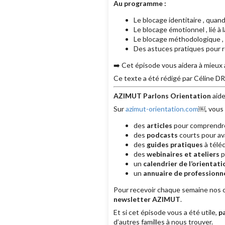
Au programme :
Le blocage identitaire , quand
Le blocage émotionnel , lié à
Le blocage méthodologique , 
Des astuces pratiques pour r
➡️ Cet épisode vous aidera à mieux 
Ce texte a été rédigé par Céline DR
AZIMUT Parlons Orientation
aide
Sur
azimut-orientation.com
￼, vous 
des
articles
pour comprendre 
des
podcasts
courts pour av
des
guides pratiques
à téléc
des
webinaires et ateliers
p
un
calendrier de l’orientati
un
annuaire de professionne
Pour recevoir chaque semaine nos co
newsletter AZIMUT
.
Et si cet épisode vous a été utile,
p
d’autres familles à nous trouver.