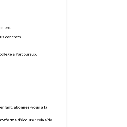
vement
lus concrets.
collège à Parcoursup.
 enfant,
abonnez-vous à la
lateforme d’écoute
: cela aide