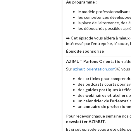
Au programme :
le modèle professionnalisant
les compétences développées
la place de l’alternance, des 
les débouchés possibles aprè
➡️ Cet épisode vous aidera à mieux
intéressé par l’entreprise, l’écoute,
Épisode sponsorisé
AZIMUT Parlons Orientation
aide
Sur
azimut-orientation.com
￼, vous 
des
articles
pour comprendre 
des
podcasts
courts pour av
des
guides pratiques
à téléc
des
webinaires et ateliers
p
un
calendrier de l’orientati
un
annuaire de professionne
Pour recevoir chaque semaine nos co
newsletter AZIMUT
.
Et si cet épisode vous a été utile,
p