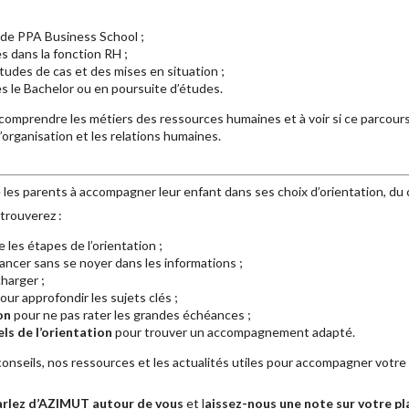
 de PPA Business School ;
 dans la fonction RH ;
études de cas et des mises en situation ;
s le Bachelor ou en poursuite d’études.
 comprendre les métiers des ressources humaines et à voir si ce parcour
 l’organisation et les relations humaines.
 les parents à accompagner leur enfant dans ses choix d’orientation, du 
trouverez :
les étapes de l’orientation ;
ancer sans se noyer dans les informations ;
harger ;
our approfondir les sujets clés ;
on
pour ne pas rater les grandes échéances ;
ls de l’orientation
pour trouver un accompagnement adapté.
nseils, nos ressources et les actualités utiles pour accompagner votre
arlez d’AZIMUT autour de vous
et l
aissez-nous une note sur votre p