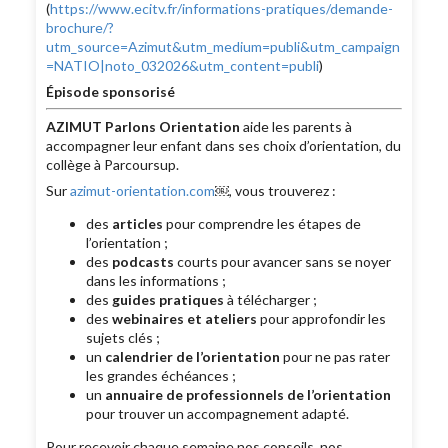
(
https://www.ecitv.fr/informations-pratiques/demande-
brochure/?
utm_source=Azimut&utm_medium=publi&utm_campaign
=NATIO|noto_032026&utm_content=publi
)
Épisode sponsorisé
AZIMUT Parlons Orientation
aide les parents à
accompagner leur enfant dans ses choix d’orientation, du
collège à Parcoursup.
Sur
azimut-orientation.com
￼, vous trouverez :
des
articles
pour comprendre les étapes de
l’orientation ;
des
podcasts
courts pour avancer sans se noyer
dans les informations ;
des
guides pratiques
à télécharger ;
des
webinaires et ateliers
pour approfondir les
sujets clés ;
un
calendrier de l’orientation
pour ne pas rater
les grandes échéances ;
un
annuaire de professionnels de l’orientation
pour trouver un accompagnement adapté.
Pour recevoir chaque semaine nos conseils, nos