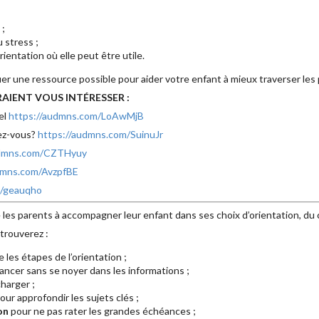
 ;
 stress ;
rientation où elle peut être utile.
ier une ressource possible pour aider votre enfant à mieux traverser les
AIENT VOUS INTÉRESSER :
el
https://audmns.com/LoAwMjB
rez-vous?
https://audmns.com/SuinuJr
udmns.com/CZTHyuy
dmns.com/AvzpfBE
m/geauqho
 les parents à accompagner leur enfant dans ses choix d’orientation, du 
trouverez :
les étapes de l’orientation ;
ancer sans se noyer dans les informations ;
harger ;
our approfondir les sujets clés ;
on
pour ne pas rater les grandes échéances ;