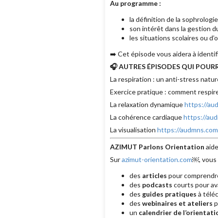
Au programme :
la définition de la sophrologie
son intérêt dans la gestion du
les situations scolaires ou d’o
➡️ Cet épisode vous aidera à identif
🎧 AUTRES ÉPISODES QUI POURR
La respiration : un anti-stress natur
Exercice pratique : comment respi
La relaxation dynamique
https://a
La cohérence cardiaque
https://au
La visualisation
https://audmns.co
AZIMUT Parlons Orientation
aide
Sur
azimut-orientation.com
￼, vous 
des
articles
pour comprendre 
des
podcasts
courts pour av
des
guides pratiques
à téléc
des
webinaires et ateliers
p
un
calendrier de l’orientati