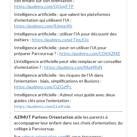
son enfant sur son orientation :
https://audmns.com/QQqyFTP
Intelligence artificielle : que valent les plateformes
d’orientation qui utilisent l’IA :
https://audmns.com/RJmnpKh
Intelligence artificielle : utiliser l’IA pour découvrir des
métiers :
https://audmns.com/rTImJOo
Intelligence artificielle : peut-on utiliser l’IA pour
préparer Parcoursup ? :
https://audmns.com/CDKXZMZ
L’intelligence artificielle peut-elle remplacer un conseiller
d’orientation ? :
https://audmns.com/MugfRxN
Intelligence artificielle : les risques de l’IA dans
l’orientation - biais, simplifications et illusions :
https://audmns.com/GZGzfPc
Intelligence artificielle : Azimut vous guide avec deux
guides clés pour l'orientation :
https://audmns.com/LLeKvda
AZIMUT Parlons Orientation
aide les parents à
accompagner leur enfant dans ses choix d’orientation, du
collège à Parcoursup.
Sur
azimut-orientation.com
￼, vous trouverez :