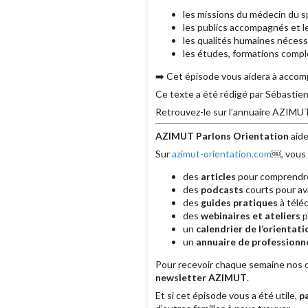
les missions du médecin du sp
les publics accompagnés et le
les qualités humaines nécessa
les études, formations compl
➡️ Cet épisode vous aidera à accompa
Ce texte a été rédigé par Sébastie
Retrouvez-le sur l’annuaire AZIMU
AZIMUT Parlons Orientation
aide
Sur
azimut-orientation.com
￼, vous 
des
articles
pour comprendre 
des
podcasts
courts pour av
des
guides pratiques
à téléc
des
webinaires et ateliers
p
un
calendrier de l’orientati
un
annuaire de professionne
Pour recevoir chaque semaine nos co
newsletter AZIMUT
.
Et si cet épisode vous a été utile,
p