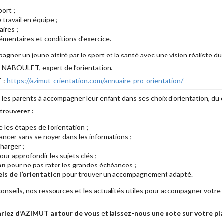
ort ;
 travail en équipe ;
ires ;
émentaires et conditions d’exercice.
gner un jeune attiré par le sport et la santé avec une vision réaliste du
n NABOULET, expert de l’orientation.
T :
https://azimut-orientation.com/annuaire-pro-orientation/
 les parents à accompagner leur enfant dans ses choix d’orientation, du 
trouverez :
les étapes de l’orientation ;
ancer sans se noyer dans les informations ;
harger ;
our approfondir les sujets clés ;
on
pour ne pas rater les grandes échéances ;
ls de l’orientation
pour trouver un accompagnement adapté.
nseils, nos ressources et les actualités utiles pour accompagner votre
arlez d’AZIMUT autour de vous
et l
aissez-nous une note sur votre p