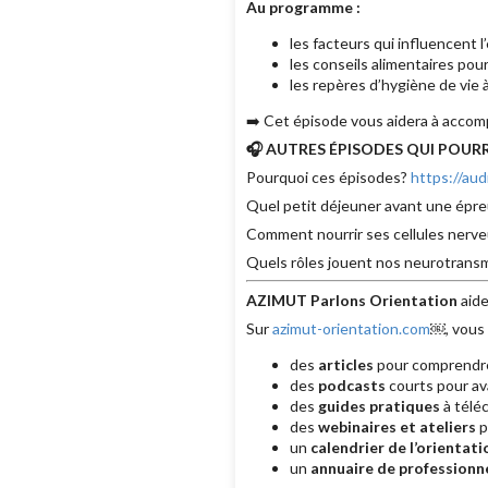
Au programme :
les facteurs qui influencent l’
les conseils alimentaires pour
les repères d’hygiène de vie
➡️ Cet épisode vous aidera à accomp
🎧 AUTRES ÉPISODES QUI POURR
Pourquoi ces épisodes?
https://a
Quel petit déjeuner avant une épr
Comment nourrir ses cellules nerv
Quels rôles jouent nos neurotrans
AZIMUT Parlons Orientation
aide
Sur
azimut-orientation.com
￼, vous 
des
articles
pour comprendre 
des
podcasts
courts pour av
des
guides pratiques
à téléc
des
webinaires et ateliers
p
un
calendrier de l’orientati
un
annuaire de professionne