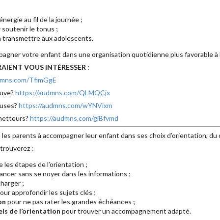
énergie au fil de la journée ;
 soutenir le tonus ;
 à transmettre aux adolescents.
agner votre enfant dans une organisation quotidienne plus favorable à l’
AIENT VOUS INTÉRESSER :
udmns.com/TfimGgE
euve?
https://audmns.com/QLMQCjx
euses?
https://audmns.com/wYNVixm
metteurs?
https://audmns.com/giBfvmd
 les parents à accompagner leur enfant dans ses choix d’orientation, du 
trouverez :
les étapes de l’orientation ;
ancer sans se noyer dans les informations ;
harger ;
our approfondir les sujets clés ;
on
pour ne pas rater les grandes échéances ;
ls de l’orientation
pour trouver un accompagnement adapté.