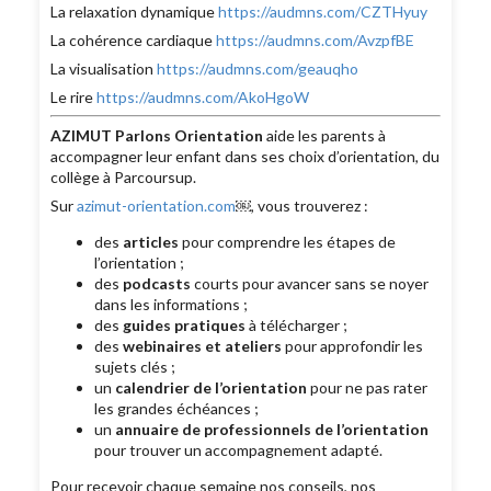
La relaxation dynamique
https://audmns.com/CZTHyuy
La cohérence cardiaque
https://audmns.com/AvzpfBE
La visualisation
https://audmns.com/geauqho
Le rire
https://audmns.com/AkoHgoW
AZIMUT Parlons Orientation
aide les parents à
accompagner leur enfant dans ses choix d’orientation, du
collège à Parcoursup.
Sur
azimut-orientation.com
￼, vous trouverez :
des
articles
pour comprendre les étapes de
l’orientation ;
des
podcasts
courts pour avancer sans se noyer
dans les informations ;
des
guides pratiques
à télécharger ;
des
webinaires et ateliers
pour approfondir les
sujets clés ;
un
calendrier de l’orientation
pour ne pas rater
les grandes échéances ;
un
annuaire de professionnels de l’orientation
pour trouver un accompagnement adapté.
Pour recevoir chaque semaine nos conseils, nos