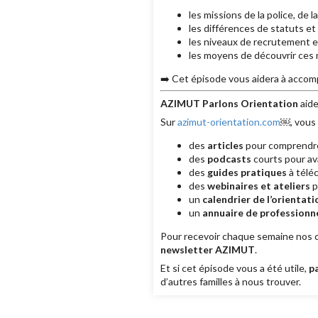
les missions de la police, de 
les différences de statuts et 
les niveaux de recrutement e
les moyens de découvrir ces 
➡️ Cet épisode vous aidera à accomp
AZIMUT Parlons Orientation
aide
Sur
azimut-orientation.com
￼, vous 
des
articles
pour comprendre 
des
podcasts
courts pour av
des
guides pratiques
à téléc
des
webinaires et ateliers
p
un
calendrier de l’orientati
un
annuaire de professionne
Pour recevoir chaque semaine nos co
newsletter AZIMUT
.
Et si cet épisode vous a été utile,
p
d’autres familles à nous trouver.