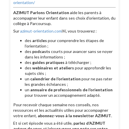
orientation/
AZIMUT Parlons Orientation
aide les parents à
accompagner leur enfant dans ses choix d’orientation, du
collège à Parcoursup.
Sur
azimut-orientation.com
￼, vous trouverez :
des
articles
pour comprendre les étapes de
l’orientation ;
des
podcasts
courts pour avancer sans se noyer
dans les informations ;
des
guides pratiques
à télécharger ;
des
webinaires et ateliers
pour approfondir les
sujets clés ;
un
calendrier de l’orientation
pour ne pas rater
les grandes échéances ;
un
annuaire de professionnels de l’orientation
pour trouver un accompagnement adapté.
Pour recevoir chaque semaine nos conseils, nos
ressources et les actualités utiles pour accompagner
votre enfant,
abonnez-vous à la newsletter AZIMUT
.
Et si cet épisode vous a été utile,
parlez d’AZIMUT
autour de vous
et l
aissez-nous une note sur votre