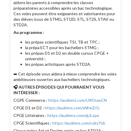
aidons les parents à comprendre les classes
préparatoires accessibles après un bac technologique.
Ces voies peuvent être exigeantes et valorisantes pour
des élèves issus de STMG, STI2D, STL, ST2S, STAV ou
STD2A.
Au programme :
les prépas scientifiques TSI, TB et TPC ;
la prépa ECT pour les bacheliers STMG ;
les prépas D1 et D2 en double cursus CPGE +
université ;
les prépas artistiques après STD2A.
➡️ Cet épisode vous aidera à mieux comprendre les voies
ambitieuses ouvertes aux bacheliers technologiques.
🎧 AUTRES ÉPISODES QUI POURRAIENT VOUS
INTÉRESSER :
CGPE Commerce :
https://audmns.com/UROuwCN
CPGE D1 et D2 :
https://audmns.com/sNheZrG
CPGE Littéraires :
https://audmns.com/qLiLspe
CPGE Scientifiques :
https://audmns.com/coksYsb
Classe prépa Art et Design après un bac STD2A :