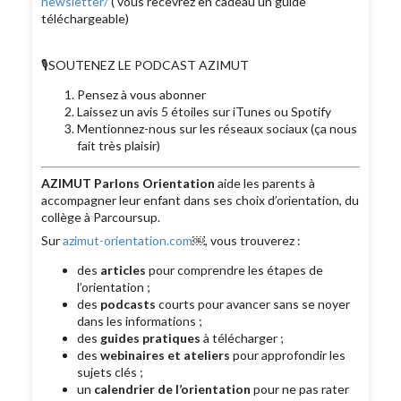
newsletter/
( vous recevrez en cadeau un guide
téléchargeable)
🎙SOUTENEZ LE PODCAST AZIMUT
Pensez à vous abonner
Laissez un avis 5 étoiles sur iTunes ou Spotify
Mentionnez-nous sur les réseaux sociaux (ça nous
fait très plaisir)
AZIMUT Parlons Orientation
aide les parents à
accompagner leur enfant dans ses choix d’orientation, du
collège à Parcoursup.
Sur
azimut-orientation.com
￼, vous trouverez :
des
articles
pour comprendre les étapes de
l’orientation ;
des
podcasts
courts pour avancer sans se noyer
dans les informations ;
des
guides pratiques
à télécharger ;
des
webinaires et ateliers
pour approfondir les
sujets clés ;
un
calendrier de l’orientation
pour ne pas rater