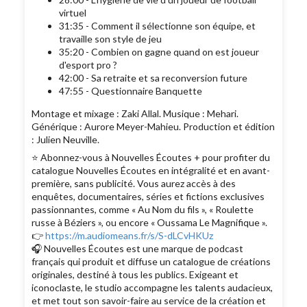
virtuel
31:35 - Comment il sélectionne son équipe, et
travaille son style de jeu
35:20 - Combien on gagne quand on est joueur
d'esport pro ?
42:00 - Sa retraite et sa reconversion future
47:55 - Questionnaire Banquette
Montage et mixage : Zaki Allal. Musique : Mehari.
Générique : Aurore Meyer-Mahieu. Production et édition
: Julien Neuville.
⭐️ Abonnez-vous à Nouvelles Écoutes + pour profiter du
catalogue Nouvelles Écoutes en intégralité et en avant-
première, sans publicité. Vous aurez accès à des
enquêtes, documentaires, séries et fictions exclusives
passionnantes, comme « Au Nom du fils », « Roulette
russe à Béziers », ou encore « Oussama Le Magnifique ».
👉
https://m.audiomeans.fr/s/S-dLCvHKUz
🎧 Nouvelles Écoutes est une marque de podcast
français qui produit et diffuse un catalogue de créations
originales, destiné à tous les publics. Exigeant et
iconoclaste, le studio accompagne les talents audacieux,
et met tout son savoir-faire au service de la création et