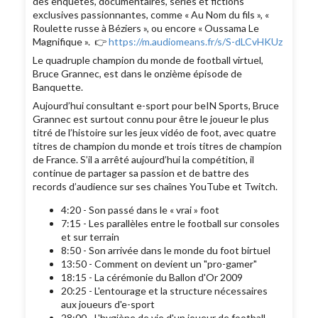
des enquêtes, documentaires, séries et fictions
exclusives passionnantes, comme « Au Nom du fils », «
Roulette russe à Béziers », ou encore « Oussama Le
Magnifique ». 👉
https://m.audiomeans.fr/s/S-dLCvHKUz
Le quadruple champion du monde de football virtuel,
Bruce Grannec, est dans le onzième épisode de
Banquette.
Aujourd’hui consultant e-sport pour beIN Sports, Bruce
Grannec est surtout connu pour être le joueur le plus
titré de l’histoire sur les jeux vidéo de foot, avec quatre
titres de champion du monde et trois titres de champion
de France. S’il a arrêté aujourd’hui la compétition, il
continue de partager sa passion et de battre des
records d’audience sur ses chaînes YouTube et Twitch.
4:20 - Son passé dans le « vrai » foot
7:15 - Les parallèles entre le football sur consoles
et sur terrain
8:50 - Son arrivée dans le monde du foot birtuel
13:50 - Comment on devient un "pro-gamer"
18:15 - La cérémonie du Ballon d'Or 2009
20:25 - L'entourage et la structure nécessaires
aux joueurs d'e-sport
28:00 - L'hygiène de vie d'un joueur de football