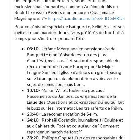
des enquêtes, documentaires, séries et fictions
exclusives passionnantes, comme « Au Nom du fils », «
Roulette russe à Béziers », ou encore « Oussama Le
Magnifique ». 👉
https://m.audiomeans.fr/s/S-dLCvHKUz
Pour cet épisode spécial de Banquette, Selim Allal et ses
invités recommandent leurs livres préférés de football, à
temps pour s’instruire pendant l’été.
03:10
- Jérôme Méary, ancien pensionnaire de
Banquette (son l'épisode est un des plus
écoutés!), mais aussi et surtout responsable du
recrutement de la zone Europe pour la Major
League Soccer. Il glisse d'ailleurs un gros teasing
sur Zlatan qui n'a absolument rien à voir avec le
sujet de l'émission, mais bon…
13:10
- Martin Willot, taulier du podcast
Passements de Jambes, co-organisateur de la
Ligue des Questions et co-créateur du jeu qui fait
le buzz sur les internets : Les transferts de Pékin.
20:40
- La recommandation de Selim.
24:10
- Raphaël Cosmidis, journaliste à l'Équipe et
aux Cahiers du Foot et co-auteur de "Comment
regarder un match de foot ?"
33:20
- Philippe Goguet, l'un des responsables du