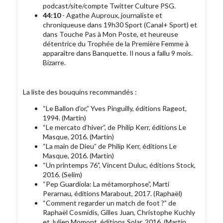
podcast/site/compte Twitter Culture PSG.
44:10
- Agathe Auproux, journaliste et
chroniqueuse dans 19h30 Sport (Canal+ Sport) et
dans Touche Pas à Mon Poste, et heureuse
détentrice du Trophée de la Première Femme à
apparaître dans Banquette. Il nous a fallu 9 mois.
Bizarre.
La liste des bouquins recommandés :
“Le Ballon d’or,” Yves Pinguilly, éditions Rageot,
1994. (Martin)
“Le mercato d’hiver”, de Philip Kerr, éditions Le
Masque, 2016. (Martin)
“La main de Dieu” de Philip Kerr, éditions Le
Masque, 2016. (Martin)
“Un printemps 76”, Vincent Duluc, éditions Stock,
2016. (Selim)
“Pep Guardiola: La métamorphose”, Marti
Perarnau, éditions Marabout, 2017. (Raphaël)
“Comment regarder un match de foot ?” de
Raphaël Cosmidis, Gilles Juan, Christophe Kuchly
et Julien Momont, éditions Solar, 2016. (Martin,