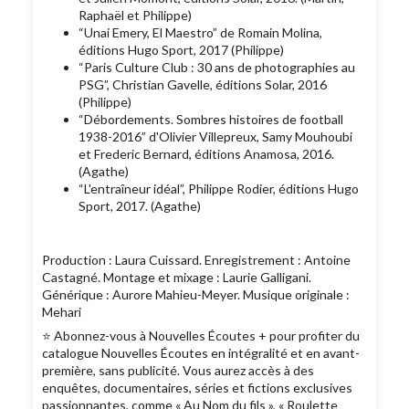
Raphaël et Philippe)
“Unai Emery, El Maestro” de Romain Molina,
éditions Hugo Sport, 2017 (Philippe)
“Paris Culture Club : 30 ans de photographies au
PSG”, Christian Gavelle, éditions Solar, 2016
(Philippe)
“Débordements. Sombres histoires de football
1938-2016” d'Olivier Villepreux, Samy Mouhoubi
et Frederic Bernard, éditions Anamosa, 2016.
(Agathe)
“L'entraîneur idéal”, Philippe Rodier, éditions Hugo
Sport, 2017. (Agathe)
Production : Laura Cuissard. Enregistrement : Antoine
Castagné. Montage et mixage : Laurie Galligani.
Générique : Aurore Mahieu-Meyer. Musique originale :
Mehari
⭐️ Abonnez-vous à Nouvelles Écoutes + pour profiter du
catalogue Nouvelles Écoutes en intégralité et en avant-
première, sans publicité. Vous aurez accès à des
enquêtes, documentaires, séries et fictions exclusives
passionnantes, comme « Au Nom du fils », « Roulette