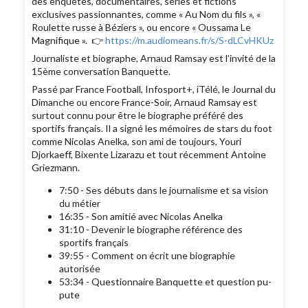
des enquêtes, documentaires, séries et fictions
exclusives passionnantes, comme « Au Nom du fils », «
Roulette russe à Béziers », ou encore « Oussama Le
Magnifique ». 👉
https://m.audiomeans.fr/s/S-dLCvHKUz
Journaliste et biographe, Arnaud Ramsay est l’invité de la
15ème conversation Banquette.
Passé par France Football, Infosport+, iTélé, le Journal du
Dimanche ou encore France-Soir, Arnaud Ramsay est
surtout connu pour être le biographe préféré des
sportifs français. Il a signé les mémoires de stars du foot
comme Nicolas Anelka, son ami de toujours, Youri
Djorkaeff, Bixente Lizarazu et tout récemment Antoine
Griezmann.
7:50 - Ses débuts dans le journalisme et sa vision
du métier
16:35 - Son amitié avec Nicolas Anelka
31:10 - Devenir le biographe référence des
sportifs français
39:55 - Comment on écrit une biographie
autorisée
53:34 - Questionnaire Banquette et question pu-
pute