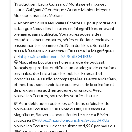
(Production : Laura Cuissard / Montage et mixage :
Laurie Galligani / Générique : Aurore Mahieu-Meyer /
Musique originale : Mehari)
⭐️ Abonnez-vous à Nouvelles Écoutes + pour profiter du
catalogue Nouvelles Écoutes en intégralité et en avant-
première, sans publicité. Vous aurez accès à des
enquêtes, documentaires, séries et fictions exclusives
passionnantes, comme « Au Nom du fils », « Roulette
russe à Béziers », ou encore « Oussama Le Magnifique ».
👉
https://m.audiomeans.fr/s/S-dLCvHKUz
🎧 Nouvelles Écoutes est une marque de podcast
français qui produit et diffuse un catalogue de créations
originales, destiné à tous les publics. Exigeant et
iconoclaste, le studio accompagne les talents audacieux,
et met tout son savoir-faire au service de la création et
de programmes authentiques et originaux. Avec
Nouvelles Écoutes, sortez des sentiers battus.
💸 Pour débloquer toutes les créations originales de
Nouvelles Écoutes + : Au Nom du fils, Oussama Le
Magnifique, Sauver sa peau, Roulette russe à Béziers…
cliquez ici 👉
https://m.audiomeans.fr/s/S-dLCvHKUz
Nouvelles Écoutes + c'est seulement 4,99€ par mois ou
39€ par an, sans engagement.