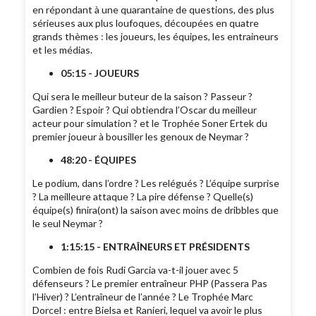
en répondant à une quarantaine de questions, des plus
sérieuses aux plus loufoques, découpées en quatre
grands thèmes : les joueurs, les équipes, les entraineurs
et les médias.
05:15 - JOUEURS
Qui sera le meilleur buteur de la saison ? Passeur ?
Gardien ? Espoir ? Qui obtiendra l’Oscar du meilleur
acteur pour simulation ? et le Trophée Soner Ertek du
premier joueur à bousiller les genoux de Neymar ?
48:20 - ÉQUIPES
Le podium, dans l’ordre ? Les relégués ? L’équipe surprise
? La meilleure attaque ? La pire défense ? Quelle(s)
équipe(s) finira(ont) la saison avec moins de dribbles que
le seul Neymar ?
1:15:15 - ENTRAÎNEURS ET PRÉSIDENTS
Combien de fois Rudi Garcia va-t-il jouer avec 5
défenseurs ? Le premier entraîneur PHP (Passera Pas
l’Hiver) ? L’entraîneur de l’année ? Le Trophée Marc
Dorcel : entre Bielsa et Ranieri, lequel va avoir le plus