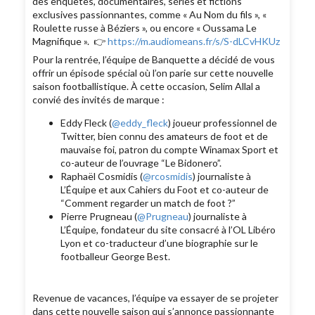
des enquêtes, documentaires, séries et fictions
exclusives passionnantes, comme « Au Nom du fils », «
Roulette russe à Béziers », ou encore « Oussama Le
Magnifique ». 👉
https://m.audiomeans.fr/s/S-dLCvHKUz
Pour la rentrée, l’équipe de Banquette a décidé de vous
offrir un épisode spécial où l’on parie sur cette nouvelle
saison footballistique. À cette occasion, Selim Allal a
convié des invités de marque :
Eddy Fleck (
@eddy_fleck
) joueur professionnel de
Twitter, bien connu des amateurs de foot et de
mauvaise foi, patron du compte Winamax Sport et
co-auteur de l’ouvrage “Le Bidonero”.
Raphaël Cosmidis (
@rcosmidis
) journaliste à
L’Équipe et aux Cahiers du Foot et co-auteur de
“Comment regarder un match de foot ?”
Pierre Prugneau (
@Prugneau
) journaliste à
L’Équipe, fondateur du site consacré à l’OL Libéro
Lyon et co-traducteur d’une biographie sur le
footballeur George Best.
Revenue de vacances, l’équipe va essayer de se projeter
dans cette nouvelle saison qui s’annonce passionnante