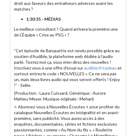
droit aux faveurs des entraîneurs adverses avant les
matches ?
1:30:35 - MÉDIAS
Le meilleur consultant ? Quand arrivera la première une
de L’Équipe « Crise au PSG » ?
“Cet épisode de Banquette est rendu possible grâce au
soutien d’Audible, la plateforme web dédiée à l’audio
parlé. Testez moi ça, vous m’en direz des nouvelles !
Inscrivez vous à une offre d’essai sur
audible.fr/cadeau
et
surtout entrez le code « NOUVELLES ». Ce ne sera pas
un, mais deux livres audio qui vous seront offerts ! Enjoy
!” - Selim.
(Production : Laura Cuissard. Générique : Aurore
Mahieu-Meyer. Musique originale : Mehari)
⭐️ Abonnez-vous à Nouvelles Écoutes + pour profiter du
catalogue Nouvelles Écoutes en intégralité et en avant-
première, sans publicité. Vous aurez accès à des
enquêtes, documentaires, séries et fictions exclusives
passionnantes, comme « Au Nom du fils », « Roulette
russe à Béziers », ou encore « Oussama Le Magnifique ».