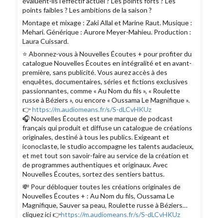
évaluent-ils l’effectif actuel ? Les points forts ? Les
points faibles ? Les ambitions de la saison ?
Montage et mixage : Zaki Allal et Marine Raut. Musique :
Mehari. Générique : Aurore Meyer-Mahieu. Production :
Laura Cuissard.
⭐️ Abonnez-vous à Nouvelles Écoutes + pour profiter du
catalogue Nouvelles Écoutes en intégralité et en avant-
première, sans publicité. Vous aurez accès à des
enquêtes, documentaires, séries et fictions exclusives
passionnantes, comme « Au Nom du fils », « Roulette
russe à Béziers », ou encore « Oussama Le Magnifique ».
👉
https://m.audiomeans.fr/s/S-dLCvHKUz
🎧 Nouvelles Écoutes est une marque de podcast
français qui produit et diffuse un catalogue de créations
originales, destiné à tous les publics. Exigeant et
iconoclaste, le studio accompagne les talents audacieux,
et met tout son savoir-faire au service de la création et
de programmes authentiques et originaux. Avec
Nouvelles Écoutes, sortez des sentiers battus.
💸 Pour débloquer toutes les créations originales de
Nouvelles Écoutes + : Au Nom du fils, Oussama Le
Magnifique, Sauver sa peau, Roulette russe à Béziers…
cliquez ici 👉
https://m.audiomeans.fr/s/S-dLCvHKUz