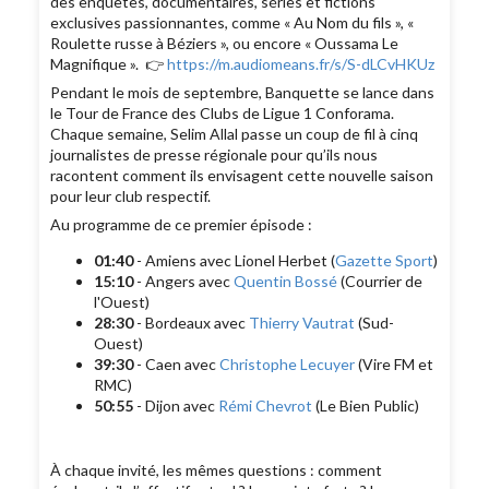
des enquêtes, documentaires, séries et fictions
exclusives passionnantes, comme « Au Nom du fils », «
Roulette russe à Béziers », ou encore « Oussama Le
Magnifique ». 👉
https://m.audiomeans.fr/s/S-dLCvHKUz
Pendant le mois de septembre, Banquette se lance dans
le Tour de France des Clubs de Ligue 1 Conforama.
Chaque semaine, Selim Allal passe un coup de fil à cinq
journalistes de presse régionale pour qu’ils nous
racontent comment ils envisagent cette nouvelle saison
pour leur club respectif.
Au programme de ce premier épisode :
01:40
- Amiens avec Lionel Herbet (
Gazette Sport
)
15:10
- Angers avec
Quentin Bossé
(Courrier de
l'Ouest)
28:30
- Bordeaux avec
Thierry Vautrat
(Sud-
Ouest)
39:30
- Caen avec
Christophe Lecuyer
(Vire FM et
RMC)
50:55
- Dijon avec
Rémi Chevrot
(Le Bien Public)
À chaque invité, les mêmes questions : comment