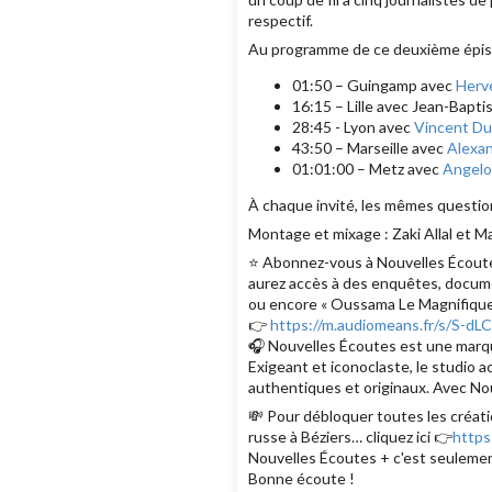
respectif.
Au programme de ce deuxième épis
01:50 – Guingamp avec
Herv
16:15 – Lille avec Jean-Bapti
28:45 - Lyon avec
Vincent Du
43:50 – Marseille avec
Alexan
01:01:00 – Metz avec
Angelo
À chaque invité, les mêmes questions
Montage et mixage : Zaki Allal et M
⭐️ Abonnez-vous à Nouvelles Écoutes
aurez accès à des enquêtes, documen
ou encore « Oussama Le Magnifique
👉
https://m.audiomeans.fr/s/S-d
🎧 Nouvelles Écoutes est une marque
Exigeant et iconoclaste, le studio 
authentiques et originaux. Avec Nou
💸 Pour débloquer toutes les créati
russe à Béziers… cliquez ici 👉
https
Nouvelles Écoutes + c'est seulemen
Bonne écoute !