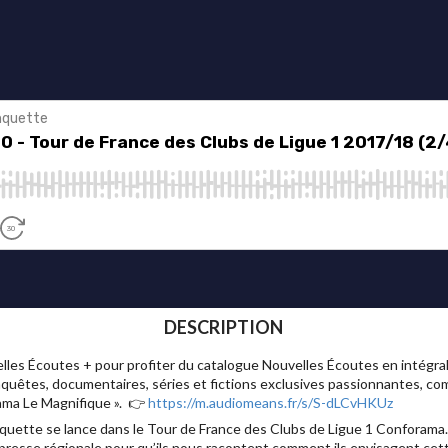
DESCRIPTION
 Écoutes + pour profiter du catalogue Nouvelles Écoutes en intégrali
nquêtes, documentaires, séries et fictions exclusives passionnantes, com
sama Le Magnifique ». 👉
https://m.audiomeans.fr/s/S-dLCvHKUz
uette se lance dans le Tour de France des Clubs de Ligue 1 Conforama.
e presse régionale pour qu’ils nous racontent comment ils envisagent cett