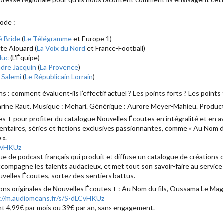
ode :
é Bride
(
Le Télégramme
et Europe 1)
ste Alouard (
La Voix du Nord
et France-Football)
luc
(L'Équipe)
dre Jacquin
(
La Provence
)
 Salemi
(
Le Républicain Lorrain
)
 : comment évaluent-ils l’effectif actuel ? Les points forts ? Les points f
arine Raut. Musique : Mehari. Générique : Aurore Meyer-Mahieu. Product
 + pour profiter du catalogue Nouvelles Écoutes en intégralité et en av
taires, séries et fictions exclusives passionnantes, comme « Au Nom du fi
 ».
LCvHKUz
 de podcast français qui produit et diffuse un catalogue de créations ori
accompagne les talents audacieux, et met tout son savoir-faire au servic
velles Écoutes, sortez des sentiers battus.
ons originales de Nouvelles Écoutes + : Au Nom du fils, Oussama Le Mag
://m.audiomeans.fr/s/S-dLCvHKUz
t 4,99€ par mois ou 39€ par an, sans engagement.