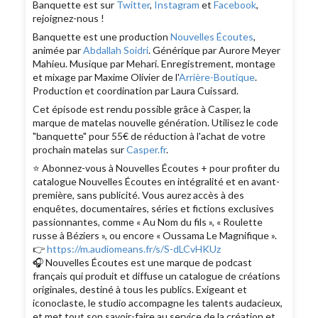
Banquette est sur
Twitter
,
Instagram
et
Facebook
,
rejoignez-nous !
Banquette est une production
Nouvelles Écoutes
,
animée par
Abdallah Soidri
. Générique par Aurore Meyer
Mahieu. Musique par Mehari. Enregistrement, montage
et mixage par Maxime Olivier de l'
Arrière-Boutique
.
Production et coordination par Laura Cuissard.
Cet épisode est rendu possible grâce à Casper, la
marque de matelas nouvelle génération. Utilisez le code
"banquette" pour 55€ de réduction à l'achat de votre
prochain matelas sur
Casper.fr
.
⭐️ Abonnez-vous à Nouvelles Écoutes + pour profiter du
catalogue Nouvelles Écoutes en intégralité et en avant-
première, sans publicité. Vous aurez accès à des
enquêtes, documentaires, séries et fictions exclusives
passionnantes, comme « Au Nom du fils », « Roulette
russe à Béziers », ou encore « Oussama Le Magnifique ».
👉
https://m.audiomeans.fr/s/S-dLCvHKUz
🎧 Nouvelles Écoutes est une marque de podcast
français qui produit et diffuse un catalogue de créations
originales, destiné à tous les publics. Exigeant et
iconoclaste, le studio accompagne les talents audacieux,
et met tout son savoir-faire au service de la création et