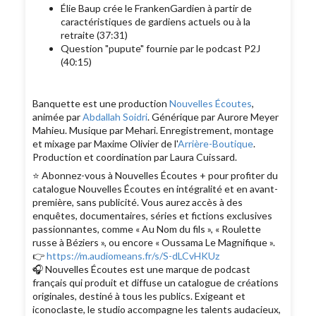
Élie Baup crée le FrankenGardien à partir de
caractéristiques de gardiens actuels ou à la
retraite (37:31)
Question "pupute" fournie par le podcast P2J
(40:15)
Banquette est une production
Nouvelles Écoutes
,
animée par
Abdallah Soidri
. Générique par Aurore Meyer
Mahieu. Musique par Mehari. Enregistrement, montage
et mixage par Maxime Olivier de l'
Arrière-Boutique
.
Production et coordination par Laura Cuissard.
⭐️ Abonnez-vous à Nouvelles Écoutes + pour profiter du
catalogue Nouvelles Écoutes en intégralité et en avant-
première, sans publicité. Vous aurez accès à des
enquêtes, documentaires, séries et fictions exclusives
passionnantes, comme « Au Nom du fils », « Roulette
russe à Béziers », ou encore « Oussama Le Magnifique ».
👉
https://m.audiomeans.fr/s/S-dLCvHKUz
🎧 Nouvelles Écoutes est une marque de podcast
français qui produit et diffuse un catalogue de créations
originales, destiné à tous les publics. Exigeant et
iconoclaste, le studio accompagne les talents audacieux,