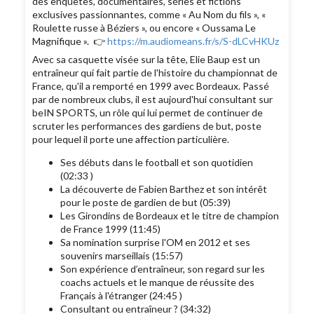
des enquêtes, documentaires, séries et fictions
exclusives passionnantes, comme « Au Nom du fils », «
Roulette russe à Béziers », ou encore « Oussama Le
Magnifique ». 👉
https://m.audiomeans.fr/s/S-dLCvHKUz
Avec sa casquette visée sur la tête, Elie Baup est un
entraîneur qui fait partie de l'histoire du championnat de
France, qu'il a remporté en 1999 avec Bordeaux. Passé
par de nombreux clubs, il est aujourd'hui consultant sur
beIN SPORTS, un rôle qui lui permet de continuer de
scruter les performances des gardiens de but, poste
pour lequel il porte une affection particulière.
Ses débuts dans le football et son quotidien
(02:33 )
La découverte de Fabien Barthez et son intérêt
pour le poste de gardien de but (05:39)
Les Girondins de Bordeaux et le titre de champion
de France 1999 (11:45)
Sa nomination surprise l'OM en 2012 et ses
souvenirs marseillais (15:57)
Son expérience d’entraîneur, son regard sur les
coachs actuels et le manque de réussite des
Français à l'étranger (24:45 )
Consultant ou entraîneur ? (34:32)