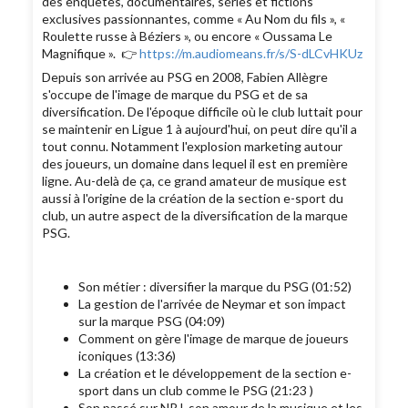
des enquêtes, documentaires, séries et fictions
exclusives passionnantes, comme « Au Nom du fils », «
Roulette russe à Béziers », ou encore « Oussama Le
Magnifique ». 👉
https://m.audiomeans.fr/s/S-dLCvHKUz
Depuis son arrivée au PSG en 2008, Fabien Allègre
s'occupe de l'image de marque du PSG et de sa
diversification. De l'époque difficile où le club luttait pour
se maintenir en Ligue 1 à aujourd'hui, on peut dire qu'il a
tout connu. Notamment l'explosion marketing autour
des joueurs, un domaine dans lequel il est en première
ligne. Au-delà de ça, ce grand amateur de musique est
aussi à l'origine de la création de la section e-sport du
club, un autre aspect de la diversification de la marque
PSG.
Son métier : diversifier la marque du PSG (01:52)
La gestion de l'arrivée de Neymar et son impact
sur la marque PSG (04:09)
Comment on gère l'image de marque de joueurs
iconiques (13:36)
La création et le développement de la section e-
sport dans un club comme le PSG (21:23 )
Son passé sur NRJ, son amour de la musique et les