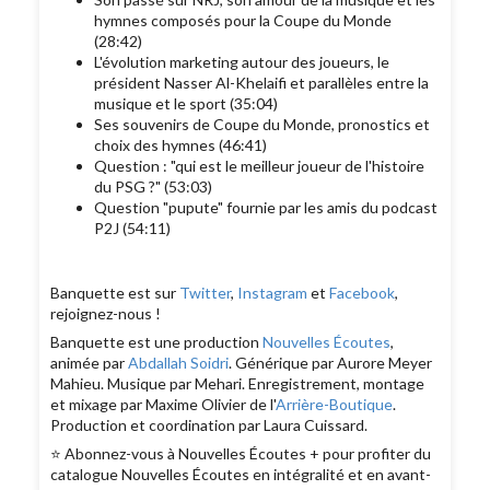
hymnes composés pour la Coupe du Monde
(28:42)
L'évolution marketing autour des joueurs, le
président Nasser Al-Khelaifi et parallèles entre la
musique et le sport (35:04)
Ses souvenirs de Coupe du Monde, pronostics et
choix des hymnes (46:41)
Question : "qui est le meilleur joueur de l'histoire
du PSG ?" (53:03)
Question "pupute" fournie par les amis du podcast
P2J (54:11)
Banquette est sur
Twitter
,
Instagram
et
Facebook
,
rejoignez-nous !
Banquette est une production
Nouvelles Écoutes
,
animée par
Abdallah Soidri
. Générique par Aurore Meyer
Mahieu. Musique par Mehari. Enregistrement, montage
et mixage par Maxime Olivier de l'
Arrière-Boutique
.
Production et coordination par Laura Cuissard.
⭐️ Abonnez-vous à Nouvelles Écoutes + pour profiter du
catalogue Nouvelles Écoutes en intégralité et en avant-