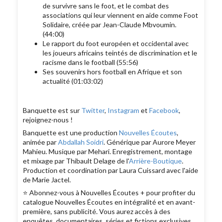
de survivre sans le foot, et le combat des
associations qui leur viennent en aide comme Foot
Solidaire, créée par Jean-Claude Mbvoumin.
(44:00)
Le rapport du foot européen et occidental avec
les joueurs africains teintés de discrimination et le
racisme dans le football (55:56)
Ses souvenirs hors football en Afrique et son
actualité (01:03:02)
Banquette est sur
Twitter
,
Instagram
et
Facebook
,
rejoignez-nous !
Banquette est une production
Nouvelles Écoutes
,
animée par
Abdallah Soidri
. Générique par Aurore Meyer
Mahieu. Musique par Mehari. Enregistrement, montage
et mixage par Thibault Delage de l'
Arrière-Boutique
.
Production et coordination par Laura Cuissard avec l'aide
de Marie Jactel.
⭐️ Abonnez-vous à Nouvelles Écoutes + pour profiter du
catalogue Nouvelles Écoutes en intégralité et en avant-
première, sans publicité. Vous aurez accès à des
enquêtes, documentaires, séries et fictions exclusives