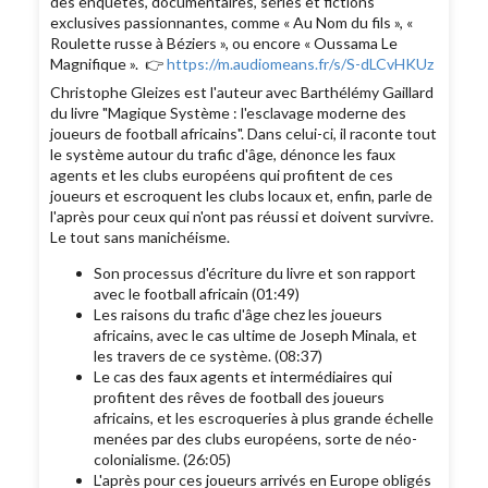
des enquêtes, documentaires, séries et fictions
exclusives passionnantes, comme « Au Nom du fils », «
Roulette russe à Béziers », ou encore « Oussama Le
Magnifique ». 👉
https://m.audiomeans.fr/s/S-dLCvHKUz
Christophe Gleizes est l'auteur avec Barthélémy Gaillard
du livre "Magique Système : l'esclavage moderne des
joueurs de football africains". Dans celui-ci, il raconte tout
le système autour du trafic d'âge, dénonce les faux
agents et les clubs européens qui profitent de ces
joueurs et escroquent les clubs locaux et, enfin, parle de
l'après pour ceux qui n'ont pas réussi et doivent survivre.
Le tout sans manichéisme.
Son processus d'écriture du livre et son rapport
avec le football africain (01:49)
Les raisons du trafic d'âge chez les joueurs
africains, avec le cas ultime de Joseph Minala, et
les travers de ce système. (08:37)
Le cas des faux agents et intermédiaires qui
profitent des rêves de football des joueurs
africains, et les escroqueries à plus grande échelle
menées par des clubs européens, sorte de néo-
colonialisme. (26:05)
L'après pour ces joueurs arrivés en Europe obligés