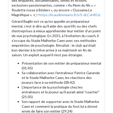
des enquêtes, documentaires, séries et fictions
exclusives passionnantes, comme « Au Nom du fils », «
Roulette russe à Béziers », ou encore « Oussama Le
Magnifique ». 👉
https://m.audiomeans.fr/s/S-dLCvHKUz
Gérard Baglin est ce qu'on appelle un préparateur
mental, c'est-à-dire qu'il aide des sportifs ou des chefs
d'entreprises à mieux appréhender leur métier d'un point
de vue psychologique. En 2015, à l'invitation du coach, il
s'occupe du Stade Malherbe Caen avec ses méthodes
empreintes de psychologie. Résultat : le club qui était
bon dernier à la trêve arrive à se maintenir en fin de
saison. Un exploit auquel il n'est pas étranger.
Présentation de son métier de préparateur mental
(01:45)
Sa collaboration avec l'entraîneur Patrice Garande
et le Stade Malherbe Caen, les réactions des
joueurs face à sa méthode (08:42)
L'importance de la psychologie chez les
entraîneurs et le joueur qu'il aurait aimé "coacher"
(25:05)
Son rapport de supporter avec le Stade Malherbe
Caen et comment la pratique du foot lui a donné
envie de faire son métier (29:24)