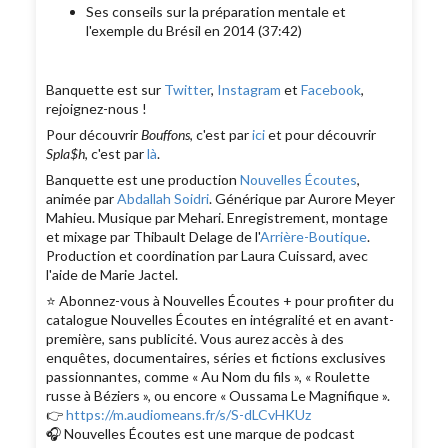
Ses conseils sur la préparation mentale et
l'exemple du Brésil en 2014 (37:42)
Banquette est sur
Twitter
,
Instagram
et
Facebook
,
rejoignez-nous !
Pour découvrir
Bouffons
, c'est par
ici
et pour découvrir
Spla$h
, c'est par
là
.
Banquette est une production
Nouvelles Écoutes
,
animée par
Abdallah Soidri
. Générique par Aurore Meyer
Mahieu. Musique par Mehari. Enregistrement, montage
et mixage par Thibault Delage de l'
Arrière-Boutique
.
Production et coordination par Laura Cuissard, avec
l'aide de Marie Jactel.
⭐️ Abonnez-vous à Nouvelles Écoutes + pour profiter du
catalogue Nouvelles Écoutes en intégralité et en avant-
première, sans publicité. Vous aurez accès à des
enquêtes, documentaires, séries et fictions exclusives
passionnantes, comme « Au Nom du fils », « Roulette
russe à Béziers », ou encore « Oussama Le Magnifique ».
👉
https://m.audiomeans.fr/s/S-dLCvHKUz
🎧 Nouvelles Écoutes est une marque de podcast