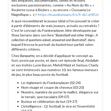
des enquêtes, documentaires, séries et fictions
exclusives passionnantes, comme « Au Nom du fils », «
Roulette russe à Béziers », ou encore « Oussama Le
Magnifique ». 👉
https://m.audiomeans.fr/s/S-dLCvHKUz
A quoi ressemblerait le joueur idéal si l'on pouvait le créer
à partir d'éléments de vrais joueurs, actuels ou retraités ?
C'est le concept du Frankenplayer, idée développée par
Shea Serrano dans son livre "
Basketball and other things : A
collection of questions asked, answered and illustrated
", dans
lequel il brosse le portrait du basketteur parfait selon
différents critères.
Chez
Banquette
, on a décidé d'appliquer le concept au
foot, poste par poste, et dans cet épisode final, Abdallah
et ses invités Lucie Bacon, Mehdi Maizi et Serious Charly
se sont intéressés aux numéros 10, les fameux meneurs
de jeu, le plus beau poste du football.
Le règlement du Frankenplayer (02:24)
Nom visage et coupe de cheveux (03:20)
Numéro, manière de porter le maillot, élégance sur
le terrain, spectaculaire (09:07)
Buteur et célébration de but (19:37)
L'intelligence : QI football, le vice et l'inventivité
(24:37)