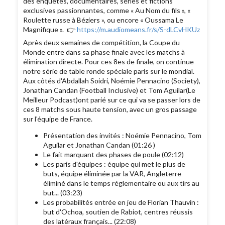
des enquêtes, documentaires, séries et fictions
exclusives passionnantes, comme « Au Nom du fils », «
Roulette russe à Béziers », ou encore « Oussama Le
Magnifique ». 👉
https://m.audiomeans.fr/s/S-dLCvHKUz
Après deux semaines de compétition, la Coupe du
Monde entre dans sa phase finale avec les matchs à
élimination directe. Pour ces 8es de finale, on continue
notre série de table ronde spéciale paris sur le mondial.
Aux côtés d'Abdallah Soidri, Noémie Pennacino (Society),
Jonathan Candan (Football Inclusive) et Tom Aguilar(Le
Meilleur Podcast)ont parié sur ce qui va se passer lors de
ces 8 matchs sous haute tension, avec un gros passage
sur l'équipe de France.
Présentation des invités : Noémie Pennacino, Tom
Aguilar et Jonathan Candan (01:26 )
Le fait marquant des phases de poule (02:12)
Les paris d'équipes : équipe qui met le plus de
buts, équipe éliminée par la VAR, Angleterre
éliminé dans le temps réglementaire ou aux tirs au
but... (03:23)
Les probabilités entrée en jeu de Florian Thauvin :
but d'Ochoa, soutien de Rabiot, centres réussis
des latéraux français... (22:08)