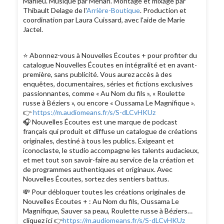
Mahieu. Musique par Mehari. Montage et mixage par
Thibault Delage de l'
Arrière-Boutique
. Production et
coordination par Laura Cuissard, avec l'aide de Marie
Jactel.
⭐️ Abonnez-vous à Nouvelles Écoutes + pour profiter du
catalogue Nouvelles Écoutes en intégralité et en avant-
première, sans publicité. Vous aurez accès à des
enquêtes, documentaires, séries et fictions exclusives
passionnantes, comme « Au Nom du fils », « Roulette
russe à Béziers », ou encore « Oussama Le Magnifique ».
👉
https://m.audiomeans.fr/s/S-dLCvHKUz
🎧 Nouvelles Écoutes est une marque de podcast
français qui produit et diffuse un catalogue de créations
originales, destiné à tous les publics. Exigeant et
iconoclaste, le studio accompagne les talents audacieux,
et met tout son savoir-faire au service de la création et
de programmes authentiques et originaux. Avec
Nouvelles Écoutes, sortez des sentiers battus.
💸 Pour débloquer toutes les créations originales de
Nouvelles Écoutes + : Au Nom du fils, Oussama Le
Magnifique, Sauver sa peau, Roulette russe à Béziers…
cliquez ici 👉
https://m.audiomeans.fr/s/S-dLCvHKUz