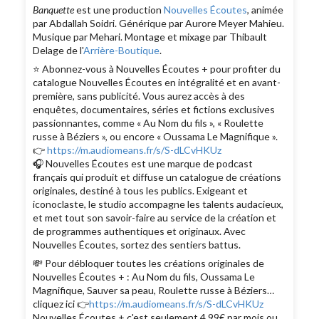
Banquette
est une production
Nouvelles Écoutes
, animée
par Abdallah Soidri. Générique par Aurore Meyer Mahieu.
Musique par Mehari. Montage et mixage par Thibault
Delage de l'
Arrière-Boutique
.
⭐️ Abonnez-vous à Nouvelles Écoutes + pour profiter du
catalogue Nouvelles Écoutes en intégralité et en avant-
première, sans publicité. Vous aurez accès à des
enquêtes, documentaires, séries et fictions exclusives
passionnantes, comme « Au Nom du fils », « Roulette
russe à Béziers », ou encore « Oussama Le Magnifique ».
👉
https://m.audiomeans.fr/s/S-dLCvHKUz
🎧 Nouvelles Écoutes est une marque de podcast
français qui produit et diffuse un catalogue de créations
originales, destiné à tous les publics. Exigeant et
iconoclaste, le studio accompagne les talents audacieux,
et met tout son savoir-faire au service de la création et
de programmes authentiques et originaux. Avec
Nouvelles Écoutes, sortez des sentiers battus.
💸 Pour débloquer toutes les créations originales de
Nouvelles Écoutes + : Au Nom du fils, Oussama Le
Magnifique, Sauver sa peau, Roulette russe à Béziers…
cliquez ici 👉
https://m.audiomeans.fr/s/S-dLCvHKUz
Nouvelles Écoutes + c'est seulement 4,99€ par mois ou