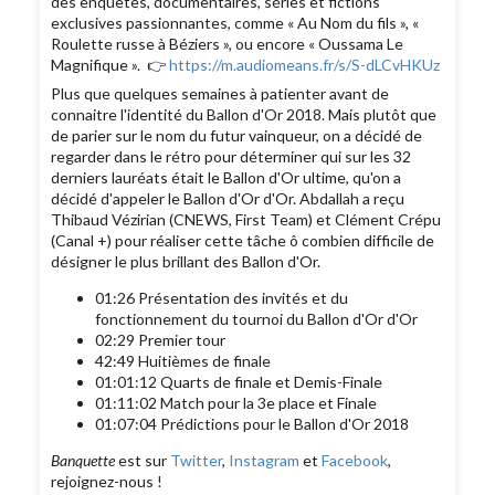
des enquêtes, documentaires, séries et fictions
exclusives passionnantes, comme « Au Nom du fils », «
Roulette russe à Béziers », ou encore « Oussama Le
Magnifique ». 👉
https://m.audiomeans.fr/s/S-dLCvHKUz
Plus que quelques semaines à patienter avant de
connaitre l'identité du Ballon d'Or 2018. Mais plutôt que
de parier sur le nom du futur vainqueur, on a décidé de
regarder dans le rétro pour déterminer qui sur les 32
derniers lauréats était le Ballon d'Or ultime, qu'on a
décidé d'appeler le Ballon d'Or d'Or. Abdallah a reçu
Thibaud Vézirian (CNEWS, First Team) et Clément Crépu
(Canal +) pour réaliser cette tâche ô combien difficile de
désigner le plus brillant des Ballon d'Or.
01:26 Présentation des invités et du
fonctionnement du tournoi du Ballon d'Or d'Or
02:29 Premier tour
42:49 Huitièmes de finale
01:01:12 Quarts de finale et Demis-Finale
01:11:02 Match pour la 3e place et Finale
01:07:04 Prédictions pour le Ballon d'Or 2018
Banquette
est sur
Twitter
,
Instagram
et
Facebook
,
rejoignez-nous !