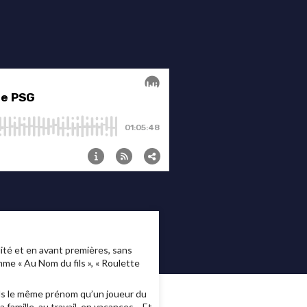
té et en avant premières, sans
me « Au Nom du fils », « Roulette
fils le même prénom qu’un joueur du
a famille, au travail, en vacances… Et