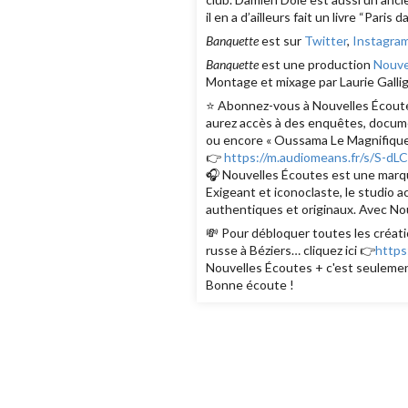
il en a d’ailleurs fait un livre “Paris
Banquette
est sur
Twitter
,
Instagra
Banquette
est une production
Nouve
Montage et mixage par Laurie Gallig
⭐️ Abonnez-vous à Nouvelles Écoutes
aurez accès à des enquêtes, documen
ou encore « Oussama Le Magnifique
👉
https://m.audiomeans.fr/s/S-d
🎧 Nouvelles Écoutes est une marque
Exigeant et iconoclaste, le studio 
authentiques et originaux. Avec Nou
💸 Pour débloquer toutes les créati
russe à Béziers… cliquez ici 👉
https
Nouvelles Écoutes + c'est seulemen
Bonne écoute !