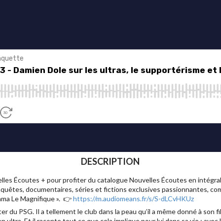
DESCRIPTION
 Écoutes + pour profiter du catalogue Nouvelles Écoutes en intégrali
nquêtes, documentaires, séries et fictions exclusives passionnantes, com
sama Le Magnifique ». 👉
https://m.audiomeans.fr/s/S-dLCvHKUz
r du PSG. Il a tellement le club dans la peau qu’il a même donné à son 
 ultra. Et il raconte tout ce que cela implique pour lui dans sa vie : avec l