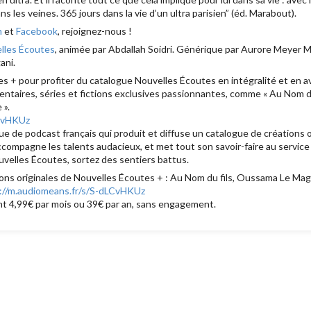
 dans les veines. 365 jours dans la vie d’un ultra parisien” (éd. Marabout).
m
et
Facebook
, rejoignez-nous !
lles Écoutes
, animée par Abdallah Soidri. Générique par Aurore Meyer 
ani.
 + pour profiter du catalogue Nouvelles Écoutes en intégralité et en av
taires, séries et fictions exclusives passionnantes, comme « Au Nom du fi
 ».
LCvHKUz
 de podcast français qui produit et diffuse un catalogue de créations ori
accompagne les talents audacieux, et met tout son savoir-faire au servic
velles Écoutes, sortez des sentiers battus.
ons originales de Nouvelles Écoutes + : Au Nom du fils, Oussama Le Mag
://m.audiomeans.fr/s/S-dLCvHKUz
t 4,99€ par mois ou 39€ par an, sans engagement.