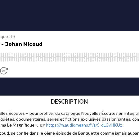
DESCRIPTION
 Écoutes + pour profiter du catalogue Nouvelles Écoutes en intégrali
nquêtes, documentaires, séries et fictions exclusives passionnantes, com
sama Le Magnifique ». 👉
https://m.audiomeans.fr/s/S-dLCvHKUz
 Micoud, se confie dans le 6ème épisode de Banquette comme jamais aupar