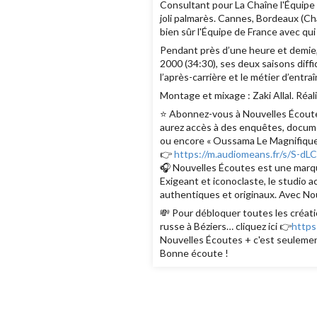
Consultant pour La Chaîne l'Équipe
joli palmarès. Cannes, Bordeaux (C
bien sûr l'Équipe de France avec qui 
Pendant près d’une heure et demie, 
2000 (34:30), ses deux saisons diffi
l’après-carrière et le métier d’entr
Montage et mixage : Zaki Allal. Réal
⭐️ Abonnez-vous à Nouvelles Écoutes
aurez accès à des enquêtes, documen
ou encore « Oussama Le Magnifique
👉
https://m.audiomeans.fr/s/S-d
🎧 Nouvelles Écoutes est une marque
Exigeant et iconoclaste, le studio 
authentiques et originaux. Avec Nou
💸 Pour débloquer toutes les créati
russe à Béziers… cliquez ici 👉
https
Nouvelles Écoutes + c'est seulemen
Bonne écoute !