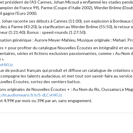
 et président de l’AS Cannes, Johan Micoud a enflammé les stades penda
hampion de France 99), Parme (Coupe d’Italie 2002), Werder Brême (Do
il gagne l’Euro 2000.
Johan raconte ses débuts à Cannes (11:00), son explosion à Bordeaux (19
ciles à Parme (43:20), la starification au Werder Brême (55:50), le retour 
aîneur (1:21:40). Bonus : speed-rounds (1:27:50).
isation générique : Aurore Meyer-Mahieu. Musique originale : Mehari. Prod
 + pour profiter du catalogue Nouvelles Écoutes en intégralité et en av
taires, séries et fictions exclusives passionnantes, comme « Au Nom du fi
 ».
LCvHKUz
 de podcast français qui produit et diffuse un catalogue de créations ori
accompagne les talents audacieux, et met tout son savoir-faire au servic
velles Écoutes, sortez des sentiers battus.
ons originales de Nouvelles Écoutes + : Au Nom du fils, Oussama Le Mag
://m.audiomeans.fr/s/S-dLCvHKUz
t 4,99€ par mois ou 39€ par an, sans engagement.