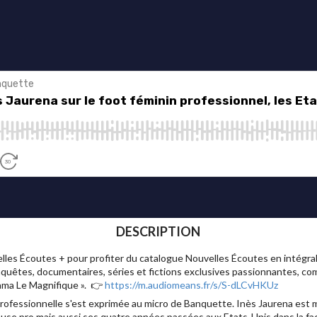
DESCRIPTION
 Écoutes + pour profiter du catalogue Nouvelles Écoutes en intégrali
nquêtes, documentaires, séries et fictions exclusives passionnantes, com
sama Le Magnifique ». 👉
https://m.audiomeans.fr/s/S-dLCvHKUz
professionnelle s'est exprimée au micro de Banquette. Inès Jaurena est mi
euse pro mais aussi ses quatre années passées aux Etats-Unis dans la fac