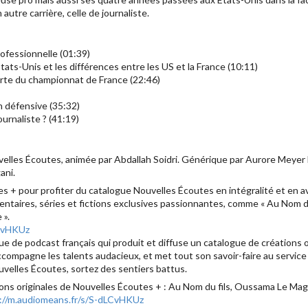
autre carrière, celle de journaliste.
ofessionnelle (01:39)
Etats-Unis et les différences entre les US et la France (10:11)
rte du championnat de France (22:46)
n défensive (35:32)
ournaliste ? (41:19)
lles Écoutes, animée par Abdallah Soidri. Générique par Aurore Meyer
ani.
 + pour profiter du catalogue Nouvelles Écoutes en intégralité et en av
taires, séries et fictions exclusives passionnantes, comme « Au Nom du fi
 ».
LCvHKUz
 de podcast français qui produit et diffuse un catalogue de créations ori
accompagne les talents audacieux, et met tout son savoir-faire au servic
velles Écoutes, sortez des sentiers battus.
ons originales de Nouvelles Écoutes + : Au Nom du fils, Oussama Le Mag
://m.audiomeans.fr/s/S-dLCvHKUz