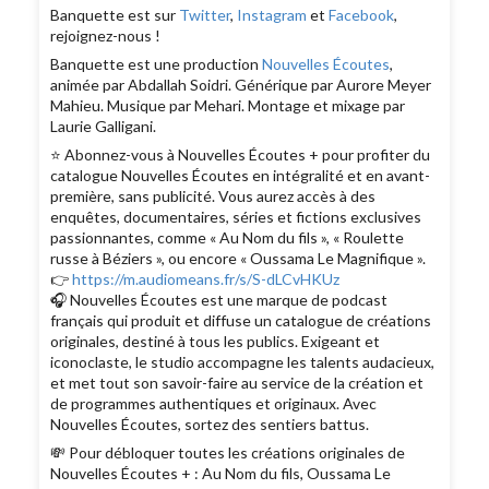
Banquette est sur
Twitter
,
Instagram
et
Facebook
,
rejoignez-nous !
Banquette est une production
Nouvelles Écoutes
,
animée par Abdallah Soidri. Générique par Aurore Meyer
Mahieu. Musique par Mehari. Montage et mixage par
Laurie Galligani.
⭐️ Abonnez-vous à Nouvelles Écoutes + pour profiter du
catalogue Nouvelles Écoutes en intégralité et en avant-
première, sans publicité. Vous aurez accès à des
enquêtes, documentaires, séries et fictions exclusives
passionnantes, comme « Au Nom du fils », « Roulette
russe à Béziers », ou encore « Oussama Le Magnifique ».
👉
https://m.audiomeans.fr/s/S-dLCvHKUz
🎧 Nouvelles Écoutes est une marque de podcast
français qui produit et diffuse un catalogue de créations
originales, destiné à tous les publics. Exigeant et
iconoclaste, le studio accompagne les talents audacieux,
et met tout son savoir-faire au service de la création et
de programmes authentiques et originaux. Avec
Nouvelles Écoutes, sortez des sentiers battus.
💸 Pour débloquer toutes les créations originales de
Nouvelles Écoutes + : Au Nom du fils, Oussama Le