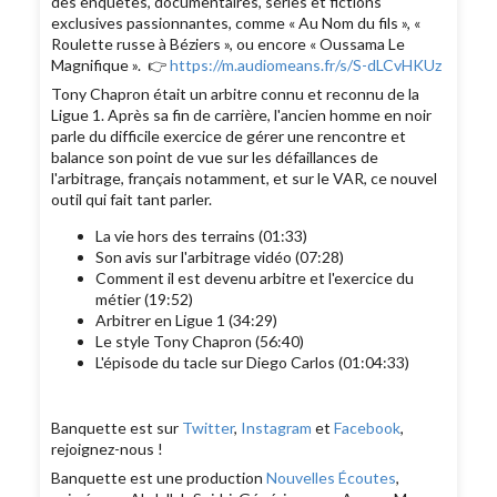
des enquêtes, documentaires, séries et fictions
exclusives passionnantes, comme « Au Nom du fils », «
Roulette russe à Béziers », ou encore « Oussama Le
Magnifique ». 👉
https://m.audiomeans.fr/s/S-dLCvHKUz
Tony Chapron était un arbitre connu et reconnu de la
Ligue 1. Après sa fin de carrière, l'ancien homme en noir
parle du difficile exercice de gérer une rencontre et
balance son point de vue sur les défaillances de
l'arbitrage, français notamment, et sur le VAR, ce nouvel
outil qui fait tant parler.
La vie hors des terrains (01:33)
Son avis sur l'arbitrage vidéo (07:28)
Comment il est devenu arbitre et l'exercice du
métier (19:52)
Arbitrer en Ligue 1 (34:29)
Le style Tony Chapron (56:40)
L'épisode du tacle sur Diego Carlos (01:04:33)
Banquette est sur
Twitter
,
Instagram
et
Facebook
,
rejoignez-nous !
Banquette est une production
Nouvelles Écoutes
,