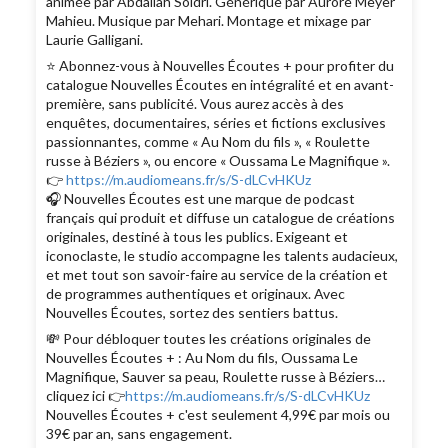
animée par Abdallah Soidri. Générique par Aurore Meyer
Mahieu. Musique par Mehari. Montage et mixage par
Laurie Galligani.
⭐️ Abonnez-vous à Nouvelles Écoutes + pour profiter du
catalogue Nouvelles Écoutes en intégralité et en avant-
première, sans publicité. Vous aurez accès à des
enquêtes, documentaires, séries et fictions exclusives
passionnantes, comme « Au Nom du fils », « Roulette
russe à Béziers », ou encore « Oussama Le Magnifique ».
👉
https://m.audiomeans.fr/s/S-dLCvHKUz
🎧 Nouvelles Écoutes est une marque de podcast
français qui produit et diffuse un catalogue de créations
originales, destiné à tous les publics. Exigeant et
iconoclaste, le studio accompagne les talents audacieux,
et met tout son savoir-faire au service de la création et
de programmes authentiques et originaux. Avec
Nouvelles Écoutes, sortez des sentiers battus.
💸 Pour débloquer toutes les créations originales de
Nouvelles Écoutes + : Au Nom du fils, Oussama Le
Magnifique, Sauver sa peau, Roulette russe à Béziers…
cliquez ici 👉
https://m.audiomeans.fr/s/S-dLCvHKUz
Nouvelles Écoutes + c'est seulement 4,99€ par mois ou
39€ par an, sans engagement.