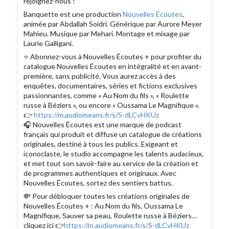
rejoignez-nous !
Banquette est une production
Nouvelles Écoutes
,
animée par Abdallah Soidri. Générique par Aurore Meyer
Mahieu. Musique par Mehari. Montage et mixage par
Laurie Galligani.
⭐️ Abonnez-vous à Nouvelles Écoutes + pour profiter du
catalogue Nouvelles Écoutes en intégralité et en avant-
première, sans publicité. Vous aurez accès à des
enquêtes, documentaires, séries et fictions exclusives
passionnantes, comme « Au Nom du fils », « Roulette
russe à Béziers », ou encore « Oussama Le Magnifique ».
👉
https://m.audiomeans.fr/s/S-dLCvHKUz
🎧 Nouvelles Écoutes est une marque de podcast
français qui produit et diffuse un catalogue de créations
originales, destiné à tous les publics. Exigeant et
iconoclaste, le studio accompagne les talents audacieux,
et met tout son savoir-faire au service de la création et
de programmes authentiques et originaux. Avec
Nouvelles Écoutes, sortez des sentiers battus.
💸 Pour débloquer toutes les créations originales de
Nouvelles Écoutes + : Au Nom du fils, Oussama Le
Magnifique, Sauver sa peau, Roulette russe à Béziers…
cliquez ici 👉
https://m.audiomeans.fr/s/S-dLCvHKUz