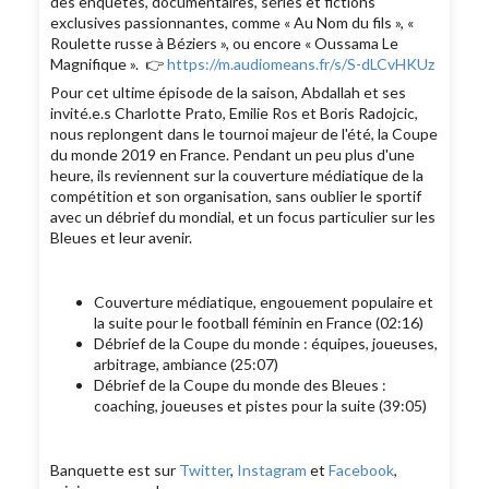
des enquêtes, documentaires, séries et fictions
exclusives passionnantes, comme « Au Nom du fils », «
Roulette russe à Béziers », ou encore « Oussama Le
Magnifique ». 👉
https://m.audiomeans.fr/s/S-dLCvHKUz
Pour cet ultime épisode de la saison, Abdallah et ses
invité.e.s Charlotte Prato, Emilie Ros et Boris Radojcic,
nous replongent dans le tournoi majeur de l'été, la Coupe
du monde 2019 en France. Pendant un peu plus d'une
heure, ils reviennent sur la couverture médiatique de la
compétition et son organisation, sans oublier le sportif
avec un débrief du mondial, et un focus particulier sur les
Bleues et leur avenir.
Couverture médiatique, engouement populaire et
la suite pour le football féminin en France (02:16)
Débrief de la Coupe du monde : équipes, joueuses,
arbitrage, ambiance (25:07)
Débrief de la Coupe du monde des Bleues :
coaching, joueuses et pistes pour la suite (39:05)
Banquette est sur
Twitter
,
Instagram
et
Facebook
,